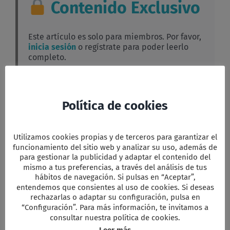
Contenido Exclusivo
Este artículo es solo para miembros. Por favor,
inicia sesión
o regístrate para poder leerlo
completo.
Facebook
Twitter
Email
WhatsApp
PrintFriendly
Compartir
Política de cookies
Utilizamos cookies propias y de terceros para garantizar el
funcionamiento del sitio web y analizar su uso, además de
para gestionar la publicidad y adaptar el contenido del
Comparta esta información en su red
Social favorita!
mismo a tus preferencias, a través del análisis de tus
hábitos de navegación. Si pulsas en “Aceptar”,
Facebook
X
Reddit
LinkedIn
WhatsApp
Tumblr
Pinterest
Vk
Xing
Correo
entendemos que consientes al uso de cookies. Si deseas
electrón
rechazarlas o adaptar su configuración, pulsa en
“Configuración”. Para más información, te invitamos a
consultar nuestra política de cookies.
Artículos relacionados
Leer más