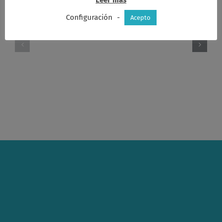
Configuración
-
Acepto
Acta
Acta
consejo
consejo
14-
8-
12-
11-
2015
2015