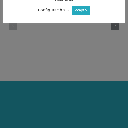
Configuración
-
Acepto
Acta
Acta
consejo
consejo
12-
21-
12-
11-
2016
2016