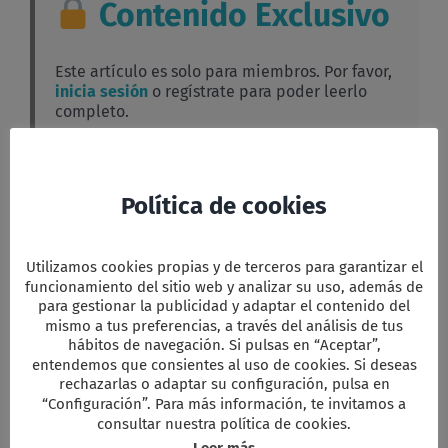
Contenido Exclusivo
Este artículo es solo para miembros. Por favor,
inicia sesión
o regístrate para poder leerlo
completo.
Facebook
Twitter
Email
WhatsApp
PrintFriendly
Compartir
Política de cookies
Utilizamos cookies propias y de terceros para garantizar el
funcionamiento del sitio web y analizar su uso, además de
para gestionar la publicidad y adaptar el contenido del
Comparta esta información en su red
Social favorita!
mismo a tus preferencias, a través del análisis de tus
hábitos de navegación. Si pulsas en “Aceptar”,
Facebook
X
Reddit
LinkedIn
WhatsApp
Tumblr
Pinterest
Vk
Xing
Correo
entendemos que consientes al uso de cookies. Si deseas
electrón
rechazarlas o adaptar su configuración, pulsa en
“Configuración”. Para más información, te invitamos a
consultar nuestra política de cookies.
Artículos relacionados
Leer más