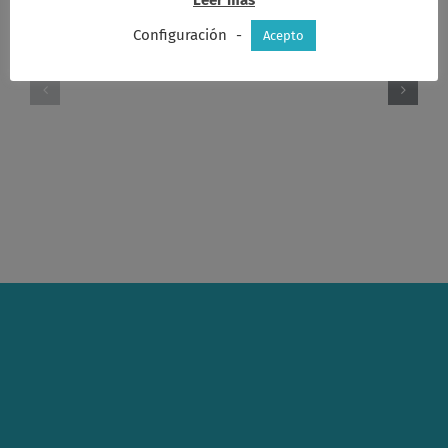
Configuración
-
Acepto
Acta
Acta
consejo
consejo
19-
22-
11-
10-
2018
2018