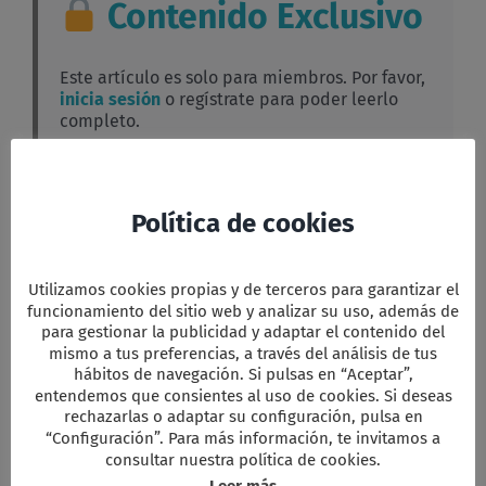
Contenido Exclusivo
Este artículo es solo para miembros. Por favor,
inicia sesión
o regístrate para poder leerlo
completo.
Facebook
Twitter
Email
WhatsApp
PrintFriendly
Compartir
Política de cookies
Utilizamos cookies propias y de terceros para garantizar el
funcionamiento del sitio web y analizar su uso, además de
para gestionar la publicidad y adaptar el contenido del
Comparta esta información en su red
Social favorita!
mismo a tus preferencias, a través del análisis de tus
hábitos de navegación. Si pulsas en “Aceptar”,
Facebook
X
Reddit
LinkedIn
WhatsApp
Tumblr
Pinterest
Vk
Xing
Correo
entendemos que consientes al uso de cookies. Si deseas
electrón
rechazarlas o adaptar su configuración, pulsa en
“Configuración”. Para más información, te invitamos a
consultar nuestra política de cookies.
Artículos relacionados
Leer más