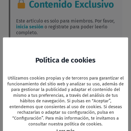
Contenido Exclusivo
Este artículo es solo para miembros. Por favor,
inicia sesión
o regístrate para poder leerlo
completo.
Facebook
Twitter
Email
WhatsApp
PrintFriendly
Compartir
Política de cookies
Utilizamos cookies propias y de terceros para garantizar el
funcionamiento del sitio web y analizar su uso, además de
para gestionar la publicidad y adaptar el contenido del
Comparta esta información en su red
Social favorita!
mismo a tus preferencias, a través del análisis de tus
hábitos de navegación. Si pulsas en “Aceptar”,
Facebook
X
Reddit
LinkedIn
WhatsApp
Tumblr
Pinterest
Vk
Xing
Correo
entendemos que consientes al uso de cookies. Si deseas
electrón
rechazarlas o adaptar su configuración, pulsa en
“Configuración”. Para más información, te invitamos a
consultar nuestra política de cookies.
Artículos relacionados
Leer más