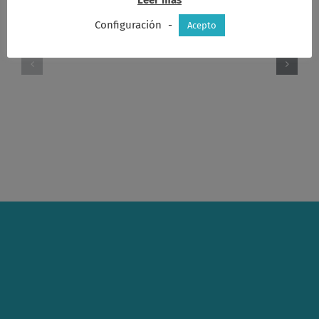
Configuración
-
Acepto
Acta
Acta
Consejo
Consejo
2014-
2014-
12-
12-
16
09