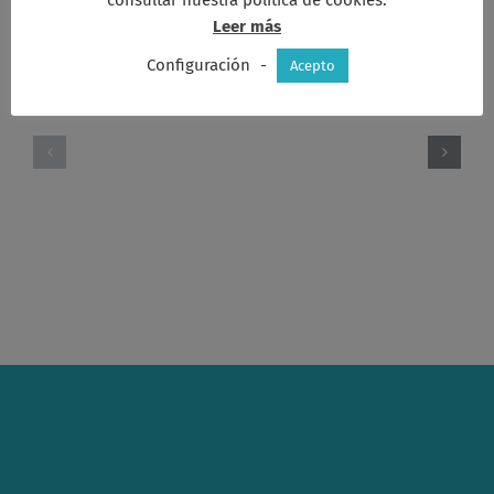
Leer más
Artículos relacionados
Configuración
-
Acepto
Proyecto
del
Presupuesto
Presupuesto
2025
2025
Aprobado