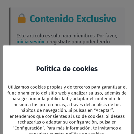
Presupuesto
a
31
Contenido Exclusivo
de
agosto
de
2022
Este artículo es solo para miembros. Por favor,
inicia sesión
o regístrate para poder leerlo
completo.
Política de cookies
Facebook
Twitter
Email
WhatsApp
PrintFriendly
Compartir
Utilizamos cookies propias y de terceros para garantizar el
funcionamiento del sitio web y analizar su uso, además de
para gestionar la publicidad y adaptar el contenido del
mismo a tus preferencias, a través del análisis de tus
Comparta esta información en su red
hábitos de navegación. Si pulsas en “Aceptar”,
Social favorita!
entendemos que consientes al uso de cookies. Si deseas
Facebook
X
Reddit
LinkedIn
WhatsApp
Tumblr
Pinterest
Vk
Xing
Correo
rechazarlas o adaptar su configuración, pulsa en
electrón
“Configuración”. Para más información, te invitamos a
consultar nuestra política de cookies.