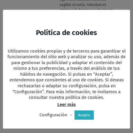
sagittis ut nulla. Interdum et
malesuada fames ac ante ipsum
primis in faucibus. Aliquam
accumsan blandit mauris.
Curabitur pretium luctus sem eget
Política de cookies
feugiat. Fusce quis ornare lectus.
Quisque suscipit at nisi nec
vehicula.
Utilizamos cookies propias y de terceros para garantizar el
Vestibulum gravida vitae tellus
funcionamiento del sitio web y analizar su uso, además de
vitae vestibulum. Nulla porttitor
pharetra nibh. Aliquam varius, nisi
para gestionar la publicidad y adaptar el contenido del
et elementum mattis, sem mi
mismo a tus preferencias, a través del análisis de tus
aliquam enim, non ullamcorper mi
hábitos de navegación. Si pulsas en “Aceptar”,
diam tempus dolor. Nulla sed
entendemos que consientes al uso de cookies. Si deseas
ipsum tellus. In hac habitasse
rechazarlas o adaptar su configuración, pulsa en
platea dictumst. Vivamus eu
“Configuración”. Para más información, te invitamos a
vulputate arcu. Class aptent taciti
consultar nuestra política de cookies.
sociosqu ad litora torquent per
Leer más
conubia nostra, per inceptos
himenaeos.
Configuración
-
Acepto