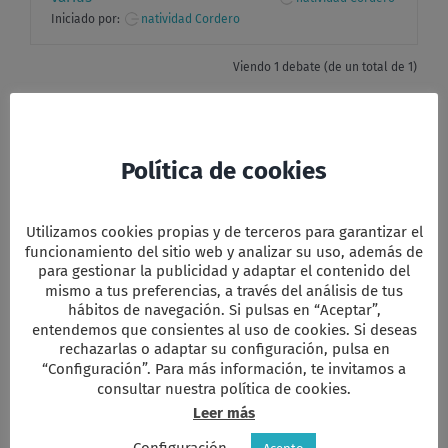
Iniciado por:
natividad Cordero
Viendo 1 debate (de un total de 1)
×
Política de cookies
Debes estar registrado para crear
debates nuevos.
Utilizamos cookies propias y de terceros para garantizar el
funcionamiento del sitio web y analizar su uso, además de
Nombre de usuario:
para gestionar la publicidad y adaptar el contenido del
mismo a tus preferencias, a través del análisis de tus
hábitos de navegación. Si pulsas en “Aceptar”,
entendemos que consientes al uso de cookies. Si deseas
rechazarlas o adaptar su configuración, pulsa en
Contraseña:
“Configuración”. Para más información, te invitamos a
consultar nuestra política de cookies.
Leer más
Recordar mi
Configuración
-