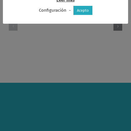
Configuración
-
Acepto
Acta
Acta
Consejo
Consejo
2026-
2026-
06-
06-
17
03