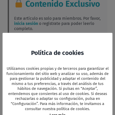
Contenido Exclusivo
05
Este artículo es solo para miembros. Por favor,
inicia sesión
o regístrate para poder leerlo
completo.
Facebook
Twitter
Email
WhatsApp
PrintFriendly
Compartir
Política de cookies
Utilizamos cookies propias y de terceros para garantizar el
funcionamiento del sitio web y analizar su uso, además de
para gestionar la publicidad y adaptar el contenido del
Comparta esta información en su red
Social favorita!
mismo a tus preferencias, a través del análisis de tus
hábitos de navegación. Si pulsas en “Aceptar”,
Facebook
X
Reddit
LinkedIn
WhatsApp
Tumblr
Pinterest
Vk
Xing
Correo
entendemos que consientes al uso de cookies. Si deseas
electrón
rechazarlas o adaptar su configuración, pulsa en
“Configuración”. Para más información, te invitamos a
consultar nuestra política de cookies.
Artículos relacionados
Leer más