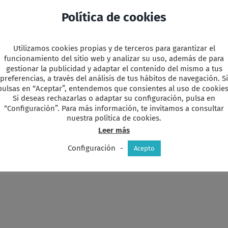
nicia sesión
o regístrate para poder leerlo completo.
Política de cookies
Utilizamos cookies propias y de terceros para garantizar el
y
r
funcionamiento del sitio web y analizar su uso, además de para
gestionar la publicidad y adaptar el contenido del mismo a tus
preferencias, a través del análisis de tus hábitos de navegación. Si
pulsas en “Aceptar”, entendemos que consientes al uso de cookies
Si deseas rechazarlas o adaptar su configuración, pulsa en
“Configuración”. Para más información, te invitamos a consultar
favorita!
nuestra política de cookies.
Leer más
Configuración
-
Acepto
Asambl
Otoño
Asamblea
2025.