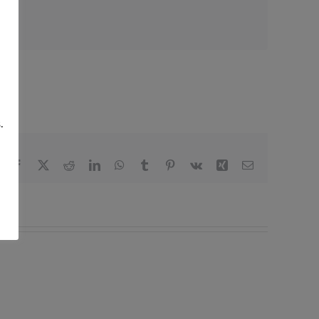
.
Facebook
X
Reddit
LinkedIn
WhatsApp
Tumblr
Pinterest
Vk
Xing
Correo
electrónico
ea
Asamblea
Otoño