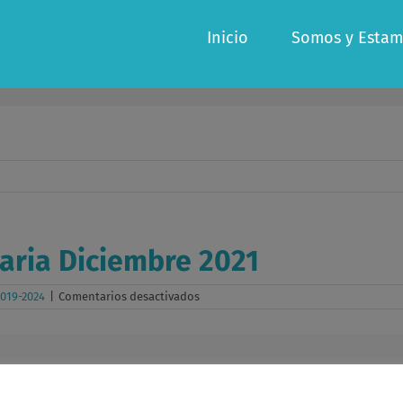
Inicio
Somos y Estam
aria Diciembre 2021
en
019-2024
|
Comentarios desactivados
Acta
asamblea
Extraordinaria
Diciembre
2021