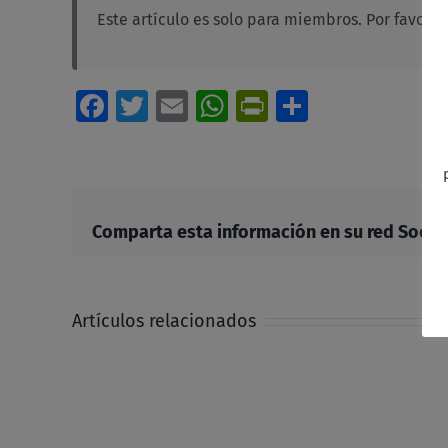
Este artículo es solo para miembros. Por favor,
i
Facebook
Twitter
Email
WhatsApp
PrintFriendl
Comparti
Comparta esta información en su red Social 
Artículos relacionados
Asamblea
de