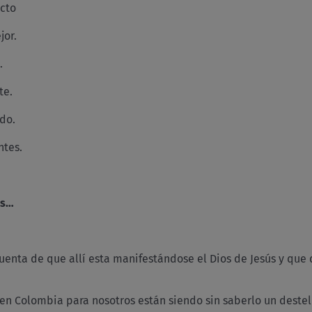
cto
or.
.
e.
do.
tes.
s…
uenta de que allí esta manifestándose el Dios de Jesús y que
 Colombia para nosotros están siendo sin saberlo un destell