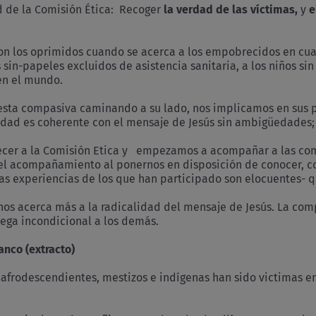
d de la Comisión Ética: Recoger
la verdad de las víctimas,
y
e
 los oprimidos cuando se acerca a los empobrecidos en cual
 sin-papeles excluidos de asistencia sanitaria, a los niños sin
en el mundo.
sta compasiva caminando a su lado, nos implicamos en sus p
aridad es coherente con el mensaje de Jesús sin ambigüedades
cer a la Comisión Etica y empezamos a acompañar a las com
l acompañamiento al ponernos en disposición de conocer, con
las experiencias de los que han participado son elocuentes-
os acerca más a la radicalidad del mensaje de Jesús. La comp
rega incondicional a los demás.
anco (extracto)
odescendientes, mestizos e indígenas han sido victimas en 