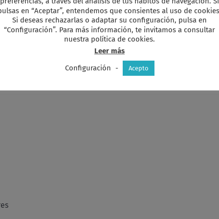
preferencias, a través del análisis de tus hábitos de navegación. Si
pulsas en “Aceptar”, entendemos que consientes al uso de cookies
etra y Música: Domingo Pérez. Publicada en el disco-libro: El Co
Si deseas rechazarlas o adaptar su configuración, pulsa en
“Configuración”. Para más información, te invitamos a consultar
.
nuestra política de cookies.
Leer más
Configuración
-
Acepto
es