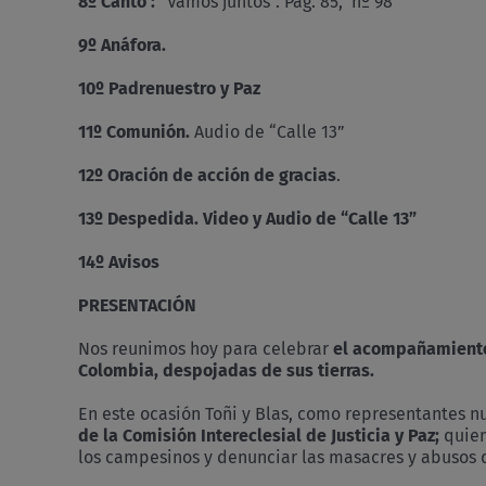
8º Canto :
“Vamos juntos”. Pág. 85, nº 98
9º
Anáfora.
10º Padrenuestro y Paz
11º Comunión.
Audio de “Calle 13”
12º Oración de acción de gracias
.
13º Despedida. Video y Audio de “Calle 13”
14º Avisos
PRESENTACIÓN
Nos reunimos hoy para celebrar
el acompañamiento
Colombia, despojadas de sus tierras.
En este ocasión Toñi y Blas, como representantes n
de la Comisión Intereclesial de Justicia y Paz;
quie
los campesinos y denunciar las masacres y abusos 