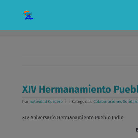
Saltar
al
contenido
XIV Hermanamiento Puebl
Por
natividad Cordero
|
|
Categorías:
Colaboraciones Solidari
XIV Aniversario Hermanamiento Pueblo I