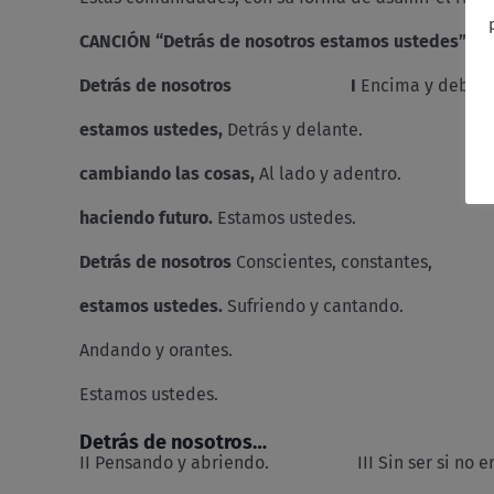
CANCIÓN “Detrás de nosotros estamos ustedes”
(L
Detrás de nosotros I
Encima y debajo
estamos ustedes,
Detrás y delante.
cambiando las cosas,
Al lado y adentro.
haciendo futuro.
Estamos ustedes.
Detrás de nosotros
Conscientes, constantes,
estamos ustedes.
Sufriendo y cantando.
Andando y orantes.
Estamos ustedes.
Detrás de nosotros…
II Pensando y abriendo. III Sin ser si no er