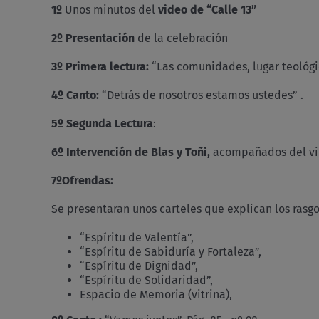
1º
Unos minutos del
video de “Calle 13”
2º Presentación
de la celebración
3º Primera lectura:
“Las comunidades, lugar teológi
4º Canto:
“Detrás de nosotros estamos ustedes” .
5º Segunda Lectura
:
6º Intervención de Blas y Toñi,
acompañados del vide
7ºOfrendas:
Se presentaran unos carteles que explican los rasgos
“Espíritu de Valentía”,
“Espíritu de Sabiduría y Fortaleza”,
“Espíritu de Dignidad”,
“Espíritu de Solidaridad”,
Espacio de Memoria (vitrina),