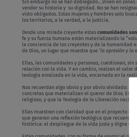
Sin embargo no se han doblegado….Viven en zonas ma
vender su historia y su dignidad. No se han resign
visto obligados. Estas mujeres y hombres solo busca
los territorios, a la verdad, a la justicia.
Desde una mirada creyente estas
comunidades son 
fe y su fuerza humana están materializando la “volu
la conciencia de los creyentes y de la humanidad en
de Dios, un lugar que muestra que ‘
la opresión y la
Ellas, las comunidades y personas, cuestionan, sin
relación con la vida. Y en cambio, realzan el val
teología enraizada en la vida, encarnada en la real
Nos recuerdan algo obvio y por obvio olvidado: que e
concretas que materializan el querer de Dios. Estás
religioso, y que la Teología de la Liberación nació “
Ellas muestran con claridad que en el proyecto del R
que generan una reflexión teológica que recuerda l
histórica: el despliegue de la vida justa y digna en t
Estas comunidades, con su forma de asumir el riesg