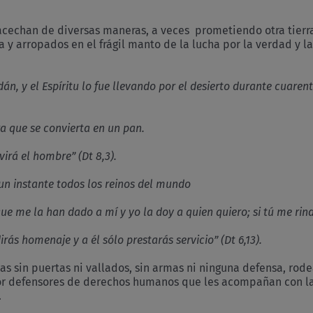
acechan de diversas maneras, a veces prometiendo otra tierra 
rra y arropados en el frágil manto de la lucha por la verdad y l
rdán, y el Espíritu lo fue llevando por el desierto durante cuare
edra que se convierta en un pan.
virá el hombre” (Dt 8,3).
 un instante todos los reinos del mundo
rque me la han dado a mí y yo la doy a quien quiero; si tú me ri
irás homenaje y a él sólo prestarás servicio” (Dt 6,13).
 sin puertas ni vallados, sin armas ni ninguna defensa, rodea
por defensores de derechos humanos que les acompañan con las
.