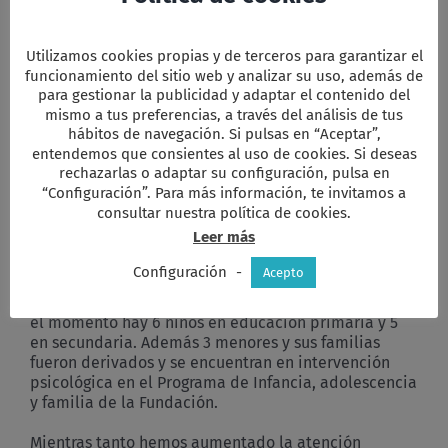
Por otra parte, la disponibilidad de los espacios ha
supuesto pasar de grupos de 12/15 menores por aula
a 5 y aunque se ha podido habilitar un aula más la
Utilizamos cookies propias y de terceros para garantizar el
distribución hasta que la situación mejore, ha
funcionamiento del sitio web y analizar su uso, además de
quedado así
para gestionar la publicidad y adaptar el contenido del
mismo a tus preferencias, a través del análisis de tus
Grupo 1: Educación Secundaria. Martes y jueves
hábitos de navegación. Si pulsas en “Aceptar”,
de 16:30 a 18:00.
entendemos que consientes al uso de cookies. Si deseas
Grupo 2: Educación Primaria. Martes y jueves
rechazarlas o adaptar su configuración, pulsa en
de 17:00 a 18:30.
“Configuración”. Para más información, te invitamos a
Grupo 3: Educación Primaria. Lunes y miércoles
consultar nuestra política de cookies.
de 17:00 a 18:30.
Leer más
Grupo 4: Educación Primaria. Lunes y miércoles
de 18:30 a 20:00,
Configuración
-
Acepto
habiéndose creado una lista de espera en la que por
el momento hay 6 niños en educación primaria y 5
en secundaria. Además 3 menores y sus familias
fueron derivados y se encuentran en intervención
psicológica en el Programa de Infancia, adolescencia
y familia de la Fundación.
Mientras tanto hemos aumentado la atención