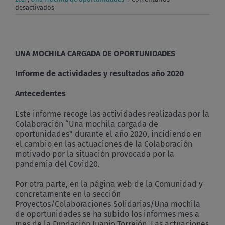
en
desactivados
Una
Mochila
de
Oportunidades
–
UNA
MOCHILA
CARGADA
DE
OPORTUNIDADES
Informe
de
Actividades
Informe de actividades y resultados año 2020
2020
Antecedentes
Este informe recoge las actividades realizadas por la
Colaboración “Una mochila cargada de
oportunidades” durante el año 2020, incidiendo en
el cambio en las actuaciones de la Colaboración
motivado por la situación provocada por la
pandemia del Covid20.
Por otra parte, en la página web de la Comunidad y
concretamente en la sección
Proyectos/Colaboraciones Solidarias/Una mochila
de oportunidades se ha subido los informes mes a
mes de la Fundación Juanjo Torrejón. Las actuaciones