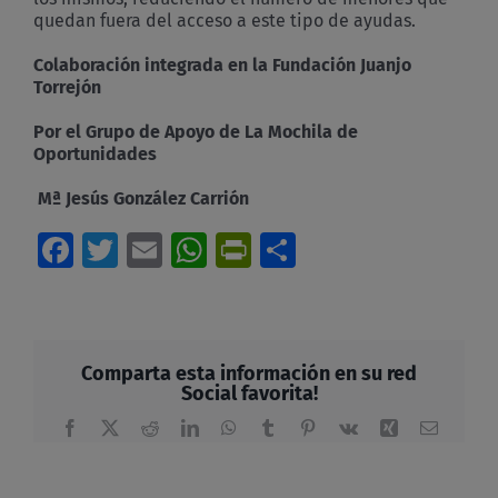
quedan fuera del acceso a este tipo de ayudas.
Colaboración integrada en la Fundación Juanjo
Torrejón
Por el Grupo de Apoyo de La Mochila de
Oportunidades
Mª Jesús González Carrión
Facebook
Twitter
Email
WhatsApp
PrintFriendly
Compartir
Comparta esta información en su red
Social favorita!
Facebook
X
Reddit
LinkedIn
WhatsApp
Tumblr
Pinterest
Vk
Xing
Correo
electrón