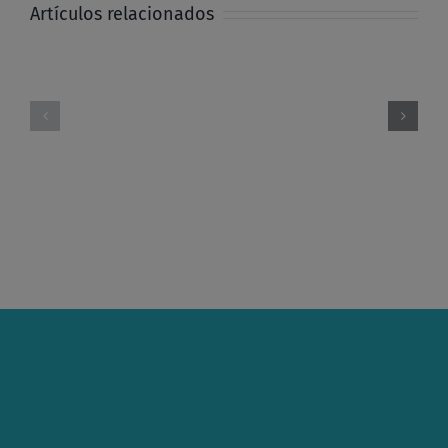
Artículos relacionados
Informe
Carta
Asesoría
de
Jurídica
agradecimien
gratuita
de
1S
la
2026
F.P.I.E.