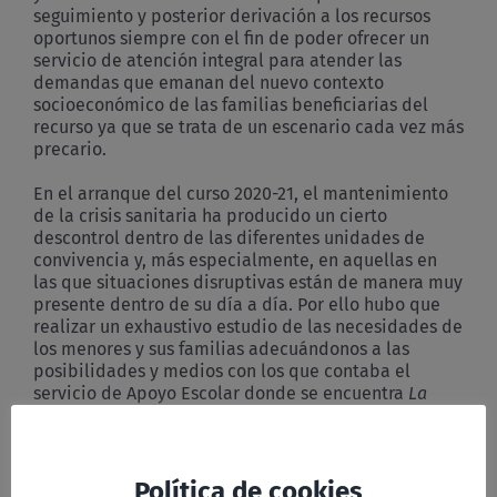
seguimiento y posterior derivación a los recursos
oportunos siempre con el fin de poder ofrecer un
servicio de atención integral para atender las
demandas que emanan del nuevo contexto
socioeconómico de las familias beneficiarias del
recurso ya que se trata de un escenario cada vez más
precario.
En el arranque del curso 2020-21, el mantenimiento
de la crisis sanitaria ha producido un cierto
descontrol dentro de las diferentes unidades de
convivencia y, más especialmente, en aquellas en
las que situaciones disruptivas están de manera muy
presente dentro de su día a día. Por ello hubo que
realizar un exhaustivo estudio de las necesidades de
los menores y sus familias adecuándonos a las
posibilidades y medios con los que contaba el
servicio de Apoyo Escolar donde se encuentra
La
Mochila de Oportunidades.
Al final se vio que las
necesidades más perentorias eran las de 34 menores
y sus familias.
Política de cookies