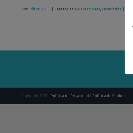
Por
Editor LIP
|
|
Categorías:
Celebraciones
,
Eucaristías
|
Eti
Copyright 2020 |
Política de Privacidad |
Política de Cookies