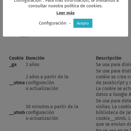
“Configuración”. Para más información, te invitamos a
Google Analytics: Solamente utilizamos cookies
consultar nuestra política de cookies.
necesarias para elaborar informes estadísticos
internos que nos ayudan a saber las visitas y
Leer más
las páginas más populares de nuestra web,
Configuración
-
Acepto
siempre de forma anónima sin identificación
de usuarios. Las cookies utilizadas en esta web
son:
Cookie
Duración
Descripción
_ga
2 años
Se usa para disi
Se usa para dist
2 años a partir de la
cookie se crea c
__utma
configuración
de JavaScript y
o actualización
La cookie se act
datos a Google A
Se usa para det
30 minutos a partir de la
visitas. La cook
__utmb
configuración
biblioteca de Ja
o actualización
cookie__utmb. L
que se envían da
No se usa en ga.j