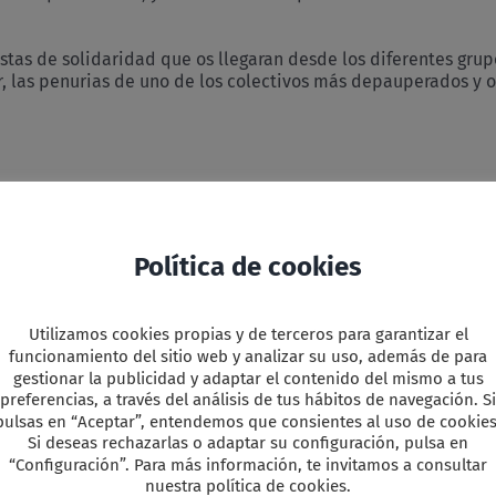
s de solidaridad que os llegaran desde los diferentes grupo
ver, las penurias de uno de los colectivos más depauperados y 
s decir, las posibilidades de reinserción, son bastante espera
ar una vida digna en libertad, autónoma, e insertada en la soc
s, cada vez estamos más asombrados, mas atraídos, e intenta
Política de cookies
n voluntad firme.
ue apoyar este proyecto es necesario. No existen instancias 
Utilizamos cookies propias y de terceros para garantizar el
iones que deberían hacerlo (las cárceles, en principio con func
funcionamiento del sitio web y analizar su uso, además de para
n estas personas que tienen derecho a una segunda oportunid
gestionar la publicidad y adaptar el contenido del mismo a tus
preferencias, a través del análisis de tus hábitos de navegación. Si
unidad, esperando la máxima generosidad posible, dentro de 
pulsas en “Aceptar”, entendemos que consientes al uso de cookies
.
Si deseas rechazarlas o adaptar su configuración, pulsa en
“Configuración”. Para más información, te invitamos a consultar
nuestra política de cookies.