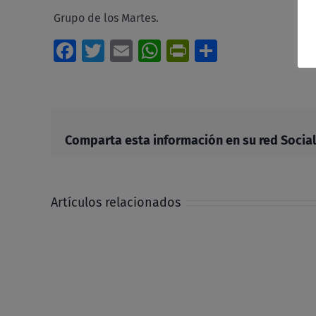
Grupo de los Martes.
Facebook
Twitter
Email
WhatsApp
PrintFriendl
Comparti
Comparta esta información en su red Social 
Artículos relacionados
APROMAR.
Informe
Asamblea
Oct.