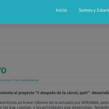
Inicio
Somos y Estam
YO
e presos
|
Sin comentarios
iento al proyecto “Y después de la cárcel, qué?” desarro
emitimos un breve informe de lo actuado por APROMAR, para l
on los que cuentan, y las actividades que desarrollan. Tambi