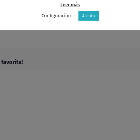
Leer más
Configuración
-
Acepto
y
r
favorita!
Proyecto
APROM
ESTIGMA