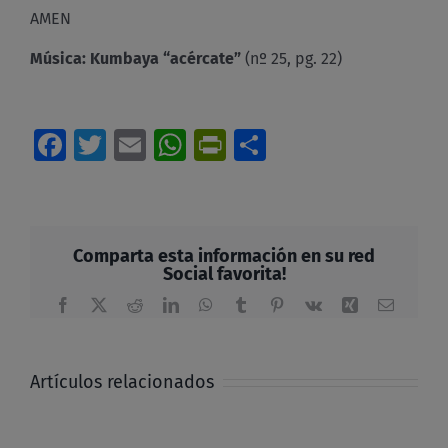
AMEN
Música:
Kumbaya “acércate”
(nº 25, pg. 22)
Facebook
Twitter
Email
WhatsApp
PrintFriendly
Compartir
Comparta esta información en su red
Social favorita!
Facebook
X
Reddit
LinkedIn
WhatsApp
Tumblr
Pinterest
Vk
Xing
Correo
electrón
Artículos relacionados