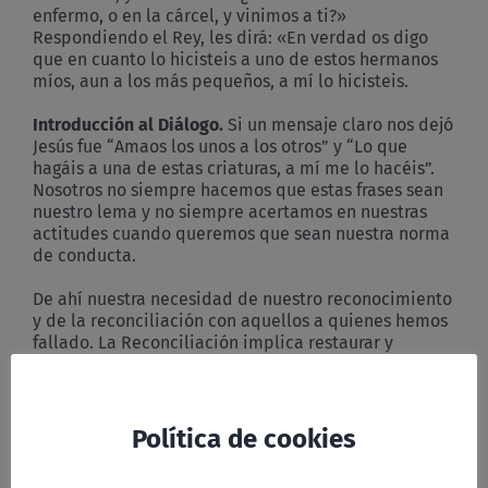
enfermo, o en la cárcel, y vinimos a ti?»
Respondiendo el Rey, les dirá: «En verdad os digo
que en cuanto lo hicisteis a uno de estos hermanos
míos, aun a los más pequeños, a mí lo hicisteis.
Introducción al Diálogo.
Si un mensaje claro nos dejó
Jesús fue “Amaos los unos a los otros” y “Lo que
hagáis a una de estas criaturas, a mí me lo hacéis”.
Nosotros no siempre hacemos que estas frases sean
nuestro lema y no siempre acertamos en nuestras
actitudes cuando queremos que sean nuestra norma
de conducta.
De ahí nuestra necesidad de nuestro reconocimiento
y de la reconciliación con aquellos a quienes hemos
fallado. La Reconciliación implica restaurar y
reparar la relación con otras personas. Con los más
cercanos (no siempre fácil, pero a quienes tenemos
a mano para hacerlo) y -lo más complicado- con
quienes no están cerca pero en los que nuestras
Política de cookies
actitudes y nuestras acciones equivocadas pueden
repercutir de una u otra manera.