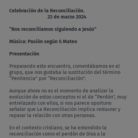
reconciliamos
siguiendo
Celebración de la Reconciliación.
a
22 de marzo 2024
Jesús
“Nos reconciliamos siguiendo a Jesús”
Música: Pasión según S Mateo
Presentación
Preparando este encuentro, comentábamos en el
grupo, que nos gustaba la sustitución del término
“Penitencia” por “Reconciliación”.
Aunque ahora no es el momento de analizar la
evolución de estos conceptos ni el de “Perdón”, muy
entrelazado con ellos, si nos parece oportuno
señalar que La Reconciliación implica restaurar y
reparar la relación con otras personas.
En el contexto cristiano, se ha entendido la
reconciliación como el perdón de Dios a la