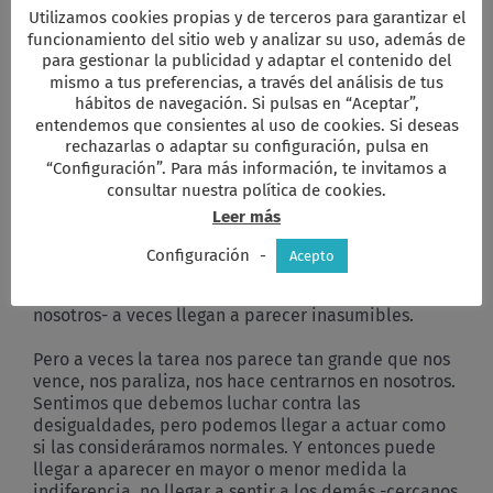
Utilizamos cookies propias y de terceros para garantizar el
Porque entender y anunciar el evangelio no es sólo
funcionamiento del sitio web y analizar su uso, además de
transmitir un mensaje, es transmitirlo con obras. Y,
para gestionar la publicidad y adaptar el contenido del
cuando encontramos defectos en nuestras obras,
mismo a tus preferencias, a través del análisis de tus
tenemos que saber buscar el perdón y la
hábitos de navegación. Si pulsas en “Aceptar”,
reconciliación.
entendemos que consientes al uso de cookies. Si deseas
rechazarlas o adaptar su configuración, pulsa en
Es verdad, decimos: no podemos quedarnos fuera
“Configuración”. Para más información, te invitamos a
del dolor que sufren nuestros semejantes por todo
consultar nuestra política de cookies.
tipo de violencias e injusticias, incluso a veces por-
Leer más
que no somos capaces de soportarlo.
Configuración
-
Acepto
También es verdad, decimos: no podemos contribuir
a las desigualdades que a nuestra sociedad -y a
nosotros- a veces llegan a parecer inasumibles.
Pero a veces la tarea nos parece tan grande que nos
vence, nos paraliza, nos hace centrarnos en nosotros.
Sentimos que debemos luchar contra las
desigualdades, pero podemos llegar a actuar como
si las consideráramos normales. Y entonces puede
llegar a aparecer en mayor o menor medida la
indiferencia, no llegar a sentir a los demás -cercanos