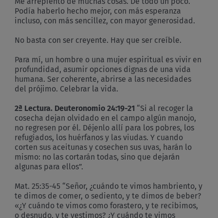
Me arrepiento de muchas cosas. De todo un poco.
Podía haberlo hecho mejor, con más esperanza
incluso, con más sencillez, con mayor generosidad.
No basta con ser creyente. Hay que ser creíble.
Para mí, un hombre o una mujer espiritual es vivir en
profundidad, asumir opciones dignas de una vida
humana. Ser coherente, abrirse a las necesidades
del prójimo. Celebrar la vida.
2ª Lectura. Deuteronomio 24:19-21
“Si al recoger la
cosecha dejan olvidado en el campo algún manojo,
no regresen por él. Déjenlo allí para los pobres, los
refugiados, los huérfanos y las viudas. Y cuando
corten sus aceitunas y cosechen sus uvas, harán lo
mismo: no las cortarán todas, sino que dejarán
algunas para ellos”.
Mat. 25:35-45 “Señor, ¿cuándo te vimos hambriento, y
te dimos de comer, o sediento, y te dimos de beber?
«¿Y cuándo te vimos como forastero, y te recibimos,
o desnudo, y te vestimos? ¿Y cuándo te vimos