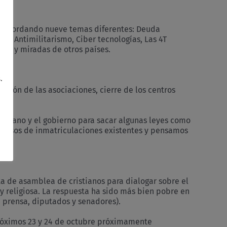
 y abordando nueve temas diferentes: Deuda
es, Antimilitarismo, Ciber tecnologías, Las 4T
ces y miradas de otros países.
.
ación de las asociaciones, cierre de los centros
aticano y el gobierno para sacar algunas leyes como
0 casos de inmatriculaciones existentes y pensamos
ta de asamblea de cristianos para dialogar sobre el
l y religiosa. La respuesta ha sido más bien pobre en
l: prensa, diputados y senadores).
próximos 23 y 24 de octubre próximamente