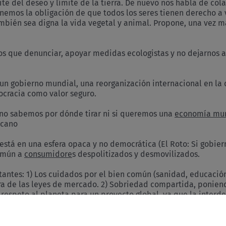
ite del deseo y límite de la tierra. De nuevo nos habla de co
nemos la obligación de que todos los seres tienen derecho a vi
ambién sea digna la vida vegetal y animal. Propone, una vez m
os que denunciar, apoyar medidas ecologistas y no dejarnos arr
un gobierno mundial, una reorganización internacional en la 
mocracia como valor seguro.
 no sabemos por dónde tirar ni si queremos una
economía mun
rcano
está en una esfera opaca y no democrática (El Roto: Si gobie
común a
consumidore
s despolitizados y desmovilizados.
tantes: 1) Los cuidados por el bien común (sanidad, educaci
a de las leyes de mercado. 2) Sobriedad compartida, poniendo
, respeto al planeta para un
proyecto global
, ya que la inter
ía y RRCC.