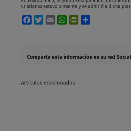
El pasado día 6, el grupo Recuperando, después de 
Cristianas estuvo presente y se adhirió a dicha pl
Facebook
Twitter
Email
WhatsApp
PrintFriendl
Comparti
Comparta esta información en su red Social 
Artículos relacionados
Reubicar
la
fe
en
y
desde
Jesús