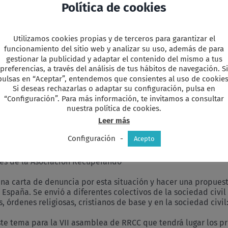
Política de cookies
omunidad por Sto Tomás ya nos acompañaron. Está trabajando
Utilizamos cookies propias y de terceros para garantizar el
es, equidad), Cambio climático, Pueblos originarios, Migracion
funcionamiento del sitio web y analizar su uso, además de para
ecabar información para colaborar y relacionarnos con otras vo
gestionar la publicidad y adaptar el contenido del mismo a tus
preferencias, a través del análisis de tus hábitos de navegación. Si
entos que ya existen: Tetuán, Lavapiés, Latina-Carabanchel.
pulsas en “Aceptar”, entendemos que consientes al uso de cookies
Si deseas rechazarlas o adaptar su configuración, pulsa en
 representante de la FRAVM para que nos informe sobre la situ
“Configuración”. Para más información, te invitamos a consultar
ión con las asociaciones, etc. https://aavvmadrid.org/
nuestra política de cookies.
 apenas, Quizá debido a que ha habido negociación entre el V
Leer más
ha terminado reconociendo 35.000 bienes de los más de 100.00
Configuración
-
Acepto
es de la Asociación Recuperando
una carta de denuncia por esta situación y hacer una propues
n España. Se envió a diferentes colectivos de la sociedad civi
, órdenes religiosas, cristianos de base y en la sociedad civi
ste tema para la VII asamblea de RRCC que tendrá lugar los 