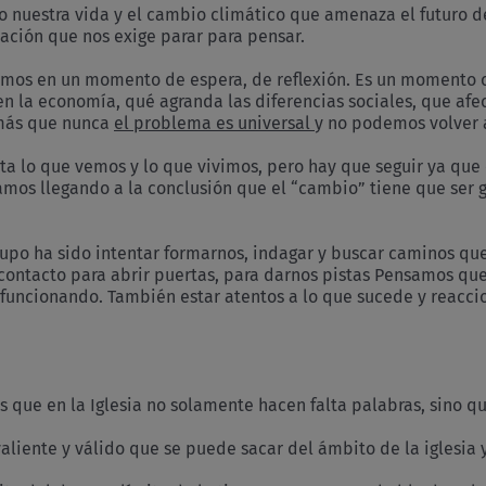
de
nuestra vida y el cambio climático que amenaza el futuro de
octubre
ción que nos exige parar para pensar.
amos en un momento de espera, de reflexión. Es un momento cr
en la economía, qué agranda las diferencias sociales, que afect
 más que nunca
el problema es universal
y no podemos volver 
a lo que vemos y lo que vivimos, pero hay que seguir ya que 
 llegando a la conclusión que el “cambio” tiene que ser gl
rupo ha sido intentar formarnos, indagar y buscar caminos q
n contacto para abrir puertas, para darnos pistas Pensamos 
y funcionando. También estar atentos a lo que sucede y reacc
 que en la Iglesia no solamente hacen falta palabras, sino 
liente y válido que se puede sacar del ámbito de la iglesia 