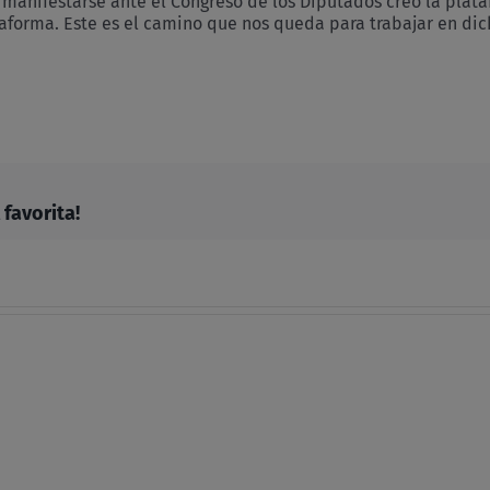
manifestarse ante el Congreso de los Diputados creó la plata
ataforma. Este es el camino que nos queda para trabajar en di
y
r
favorita!
Introdu
Reubicar
para
la
el
Fe
diálogo