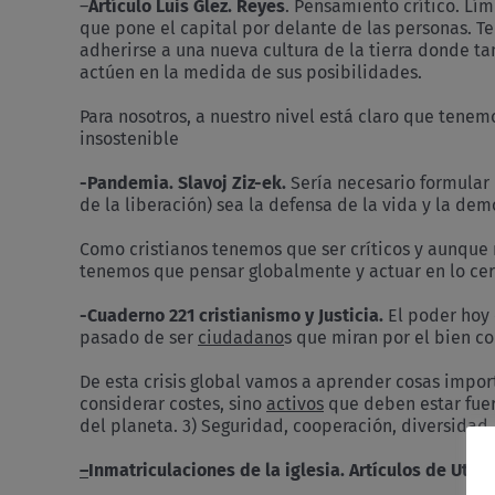
–
Artículo Luis Glez. Reyes
. Pensamiento crítico. Lím
que pone el capital por delante de las personas. Te
adherirse a una nueva cultura de la tierra donde t
actúen en la medida de sus posibilidades.
Para nosotros, a nuestro nivel está claro que tenem
insostenible
-Pandemia. Slavoj Ziz-ek.
Sería necesario formular 
de la liberación) sea la defensa de la vida y la de
Como cristianos tenemos que ser críticos y aunque
tenemos que pensar globalmente y actuar en lo ce
-Cuaderno 221 cristianismo y Justicia.
El poder hoy 
pasado de ser
ciudadano
s que miran por el bien 
De esta crisis global vamos a aprender cosas impor
considerar costes, sino
activos
que deben estar fuer
del planeta. 3) Seguridad, cooperación, diversidad
–
Inmatriculaciones de la iglesia. Artículos de Utop