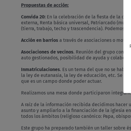
Propuestas de acción:
Convida 20:
En la celebración de la fiesta de la c
externa, Renta básica universal, Patriarcado (mujer
(tierra, trabajo, techo y trascendencia). Podemos r
Acción en barrios
a través de asociaciones o movimi
Asociaciones de vecinos
. Reunión del grupo con un
auto gestionados, posibilidad de ayuda y colaborac
Inmatriculaciones
. Es un tema del que no se habla
la ley de eutanasia, la ley de educación, etc. Se 
que es un campo donde poder actuar.
Realizamos una mesa donde participaron integrant
A raíz de la información recibida decidimos hacer 
asunto y ampliarlo a la financiación de la iglesia e
todos los ámbitos (religioso canónico: Papa, obispos
Este grupo ha preparado también un taller sobre é