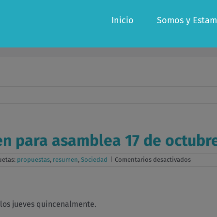
Inicio
Somos y Estam
n para asamblea 17 de octubr
en
uetas:
propuestas
,
resumen
,
Sociedad
|
Comentarios desactivados
Grupo
Sociedad
–
Resumen
para
los jueves quincenalmente.
asamble
17