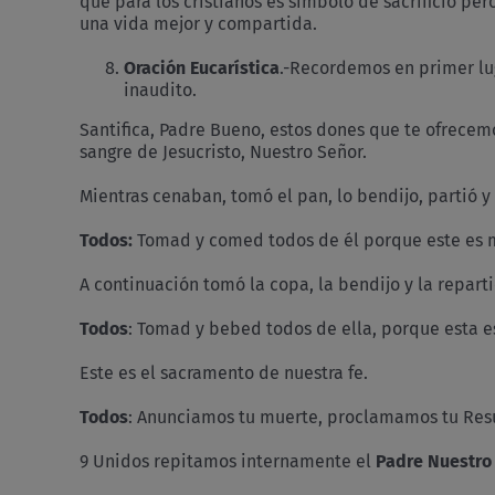
que para los cristianos es símbolo de sacrificio per
una vida mejor y compartida.
Oración Eucarística
.-Recordemos en primer lug
inaudito.
Santifica, Padre Bueno, estos dones que te ofrecemo
sangre de Jesucristo, Nuestro Señor.
Mientras cenaban, tomó el pan, lo bendijo, partió y
Todos:
Tomad y comed todos de él porque este es m
A continuación tomó la copa, la bendijo y la repart
Todos
: Tomad y bebed todos de ella, porque esta 
Este es el sacramento de nuestra fe.
Todos
: Anunciamos tu muerte, proclamamos tu Resu
9 Unidos repitamos internamente el
Padre Nuestro