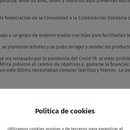
peranza. Amar ya amo, Señor y todos los aquí presentes nos 
 de financiación de la Comunidad a la Colaboración Solidaria 
bajo a un grupo de mujeres viudas con hijos para facilitarles l
 se plantaron árboles y se pudo recoger y vender los producto
 se vio retrasado por la pandemia del Covid-19 al estar prohi
África pidieron el cambio de objetivos y gastarse la financi
ra esto último necesitaban comprar ladrillos y hierros. La 
Política de cookies
 se reservó para cuando los obreros pudieran desplazarse.
Utilizamos cookies propias y de terceros para garantizar el