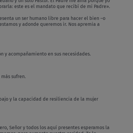
 Rebaño y un solo Pastor. El Padre me ama porque yo
brarla: este es el mandato que recibí de mi Padre».
esenta un ser humano libre para hacer el bien –o
e estamos y adonde queremos ir. Nos apremia a
ión y acompañamiento en sus necesidades.
 más sufren.
bajo y la capacidad de resiliencia de la mujer
ero, Señor y todos los aquí presentes esperamos la