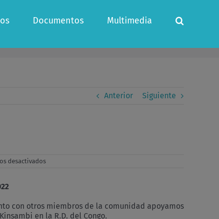
os
Documentos
Multimedia
Anterior
Siguiente
en
os desactivados
Granjas
aldeas
en
22
Kinsambi
junto con otros miembros de la comunidad apoyamos
Kinsambi en la R.D. del Congo.