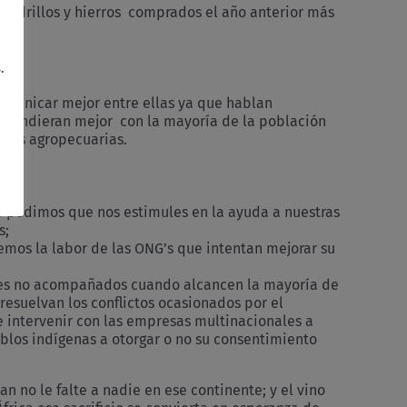
os ladrillos y hierros comprados el año anterior más
.
comunicar mejor entre ellas ya que hablan
 entendieran mejor con la mayoría de la población
icas agropecuarias.
te pedimos que nos estimules en la ayuda a nuestras
s;
cemos la labor de las ONG’s que intentan mejorar su
nores no acompañados cuando alcancen la mayoría de
resuelvan los conflictos ocasionados por el
 intervenir con las empresas multinacionales a
blos indígenas a otorgar o no su consentimiento
 no le falte a nadie en ese continente; y el vino