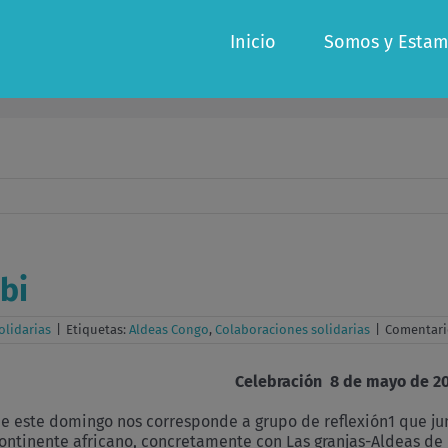
Inicio
Somos y Estam
bi
olidarias
|
Etiquetas:
Aldeas Congo
,
Colaboraciones solidarias
|
Comentari
 del Congo) Celebración 8 de mayo de 20
de este domingo nos corresponde a grupo de reflexión1 que 
ontinente africano, concretamente con Las granjas-Aldeas de 