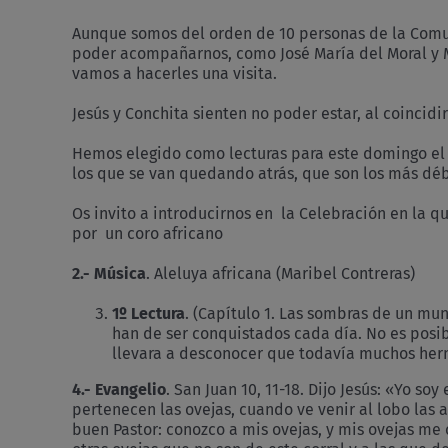
Aunque somos del orden de 10 personas de la Comun
poder acompañarnos, como José María del Moral y M
vamos a hacerles una visita.
Jesús y Conchita sienten no poder estar, al coincid
Hemos elegido como lecturas para este domingo el 
los que se van quedando atrás, que son los más débi
Os invito a introducirnos en la Celebración en la 
por un coro africano
2.- Música
. Aleluya africana (Maribel Contreras)
1º Lectura
. (Capítulo 1. Las sombras de un mun
han de ser conquistados cada día. No es posib
llevara a desconocer que todavía muchos herm
4.- Evangelio
. San Juan 10, 11-18. Dijo Jesús: «Yo so
pertenecen las ovejas, cuando ve venir al lobo las 
buen Pastor: conozco a mis ovejas, y mis ovejas me