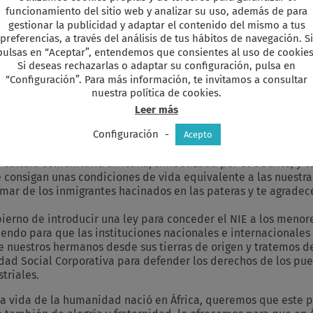
rabajo de ampliación del Hospital de la Trinidad, utilizando l
funcionamiento del sitio web y analizar su uso, además de para
ño,
gestionar la publicidad y adaptar el contenido del mismo a tus
preferencias, a través del análisis de tus hábitos de navegación. Si
atendidas y de camas.
pulsas en “Aceptar”, entendemos que consientes al uso de cookies
Si deseas rechazarlas o adaptar su configuración, pulsa en
s clases de francés básico para que las mujeres se pudieran 
“Configuración”. Para más información, te invitamos a consultar
cado a la hora de la venta de los productos recolectados se
nuestra política de cookies.
amiento al campo, se siguió con la formación in situ de técn
Leer más
Configuración
-
ctivo vulnerable del continente africano*
Acepto
a cultura comunitaria africana, simbolizada por el Ubuntu, y 
onsigan unas condiciones de vida equivalente a las nuestra
l mar de los inmigrantes hacinados en las pateras y te agrade
bierno de introducir una ley para conceder el NIE a los me
endo para que las instituciones nacionales e internacionales 
 nuestros hermanos desde sus tierras de origen y tratemos de
ad Social Corporativa para defender los derechos de los pue
triales.
a vida de la humanidad nació en África, queremos que este pan