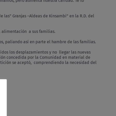
amamos, pero aumenta nuestra caridad. Te lo
de las” Granjas –Aldeas de Kinsambi” en la R.D. del
a alimentación a sus familias.
s, paliando así en parte el hambre de las familias.
bidos los desplazamientos y no llegar las nuevas
ación concedida por la Comunidad en material de
petición se aceptó, comprendiendo la necesidad del