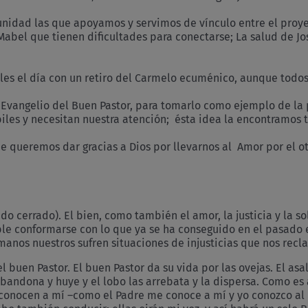
idad las que apoyamos y servimos de vínculo entre el proyec
abel que tienen dificultades para conectarse; La salud de J
irles el día con un retiro del Carmelo ecuménico, aunque todos
Evangelio del Buen Pastor, para tomarlo como ejemplo de la
les y necesitan nuestra atención; ésta idea la encontramos ta
que queremos dar gracias a Dios por llevarnos al Amor por el 
do cerrado). El bien, como también el amor, la justicia y la s
le conformarse con lo que ya se ha conseguido en el pasado e 
anos nuestros sufren situaciones de injusticias que nos recl
y el buen Pastor. El buen Pastor da su vida por las ovejas. El a
abandona y huye y el lobo las arrebata y la dispersa. Como es 
 conocen a mí –como el Padre me conoce a mí y yo conozco al 