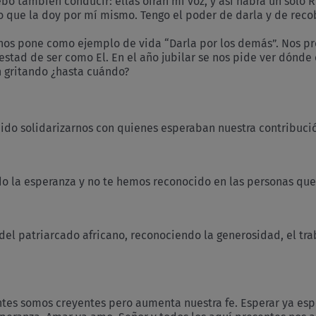
debo también conducir: ellas oirán mi voz, y así habrá un solo
no que la doy por mí mismo. Tengo el poder de darla y de reco
 nos pone como ejemplo de vida “Darla por los demás”. Nos pr
estad de ser como El. En el año jubilar se nos pide ver dónd
 gritando ¿hasta cuándo?
bido solidarizarnos con quienes esperaban nuestra contribuc
o la esperanza y no te hemos reconocido en las personas que
del patriarcado africano, reconociendo la generosidad, el tra
ntes somos creyentes pero aumenta nuestra fe. Esperar ya esp