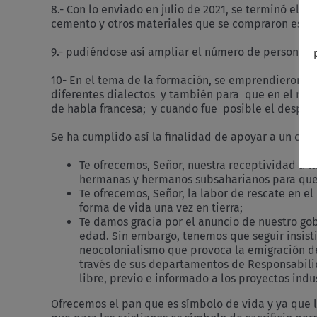
8.- Con lo enviado en julio de 2021, se terminó el t
cemento y otros materiales que se compraron ese a
9.- pudiéndose así ampliar el número de personas 
10- En el tema de la formación, se emprendieron la
diferentes dialectos y también para que en el mer
de habla francesa; y cuando fue posible el desplaz
Se ha cumplido así la finalidad de apoyar a un cole
Te ofrecemos, Señor, nuestra receptividad a l
hermanas y hermanos subsaharianos para que c
Te ofrecemos, Señor, la labor de rescate en e
forma de vida una vez en tierra;
Te damos gracia por el anuncio de nuestro go
edad. Sin embargo, tenemos que seguir insisti
neocolonialismo que provoca la emigración de
través de sus departamentos de Responsabilid
libre, previo e informado a los proyectos indus
Ofrecemos el pan que es símbolo de vida y ya que l