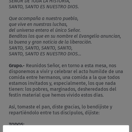
SEÑOR DE TODA LA HISTORIA,
SANTO, SANTO ES NUESTRO DIOS.
Que acompaña a nuestro pueblo,
que vive en nuestras luchas,
del universo entero el único Señor.
Benditos los que en su nombre el Evangelio anuncian,
la buena y gran noticia de la liberación.
SANTO, SANTO, SANTO, SANTO,
SANTO, SANTO ES NUESTRO DIOS…
Grupo.-
Reunidos Señor, en torno a esta mesa, nos
disponemos a vivir y celebrar el acto humilde de una
comida entre hermanos, una comida a la que todos
estamos invitados y, especialmente, los que nada
tienen: los pobres, marginados, desheredados del
festín material que hemos vivido estos días.
Así, tomaste el pan, diste gracias, lo bendijiste y
repartiéndolo entre tus discípulos, dijiste:
TODOS: