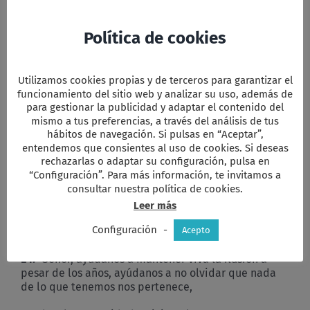
«Tomad y comed todos de él, porque esto es mi
Cuerpo, que será entregado por vosotros».
Política de cookies
Del mismo modo, acabada la cena, tomaste la copa
y dando gracias la pasaste diciendo:
Utilizamos cookies propias y de terceros para garantizar el
TODOS:
funcionamiento del sitio web y analizar su uso, además de
para gestionar la publicidad y adaptar el contenido del
«Tomad y bebed todos de él, porque éste es el cáliz
mismo a tus preferencias, a través del análisis de tus
de mi Sangre, Sangre de la alianza nueva y eterna
hábitos de navegación. Si pulsas en “Aceptar”,
que será derramada por vosotros y por todos los
entendemos que consientes al uso de cookies. Si deseas
rechazarlas o adaptar su configuración, pulsa en
hombres para el perdón de los pecados. Haced esto
“Configuración”. Para más información, te invitamos a
en conmemoración mía».
consultar nuestra política de cookies.
Este es el sacramento de nuestra fe.
Anunciamos tu
Leer más
muerte y proclamamos tu resurrección. ¡Ven, Señor
Configuración
-
Jesús!
Acepto
E4.-
Señor, ayúdanos a mantener viva la ilusión a
pesar de los años, ayúdanos a no olvidar que nada
de lo que tenemos nos pertenece,