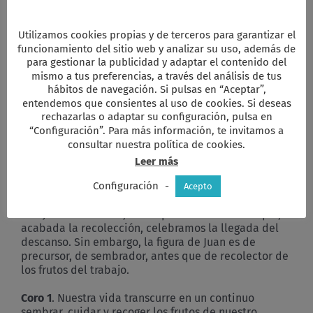
cristiano
Pan y vino
Utilizamos cookies propias y de terceros para garantizar el
Canto 22.
Id y enseñad pág. 3ª estrofa
funcionamiento del sitio web y analizar su uso, además de
para gestionar la publicidad y adaptar el contenido del
Mesa.
Sabemos, Señor, que debemos agradecerte
mismo a tus preferencias, a través del análisis de tus
cada día el maravilloso milagro cotidiano de tu
hábitos de navegación. Si pulsas en “Aceptar”,
creación.
entendemos que consientes al uso de cookies. Si deseas
rechazarlas o adaptar su configuración, pulsa en
Coro 1
. Gracias, Padre, porque nos has creado y nos
“Configuración”. Para más información, te invitamos a
sostienes, gracias por ser nuestro manantial
consultar nuestra política de cookies.
inagotable de vida.
Leer más
Coro 2.
Señor, en la época de recoger la cosecha, te
Configuración
-
Acepto
damos gracias por la etapa que termina. Hoy, día de
San Juan el Bautista, es la época del año en la que,
acabada la recolección, celebramos la llegada del
descanso. Sin embargo, la figura de Juan es de
precursor, de sembrador, antes que de recolector de
los frutos del trabajo.
Coro 1
. Nuestra vida transcurre en un continuo
sembrar, cuidar y recoger los frutos de nuestro