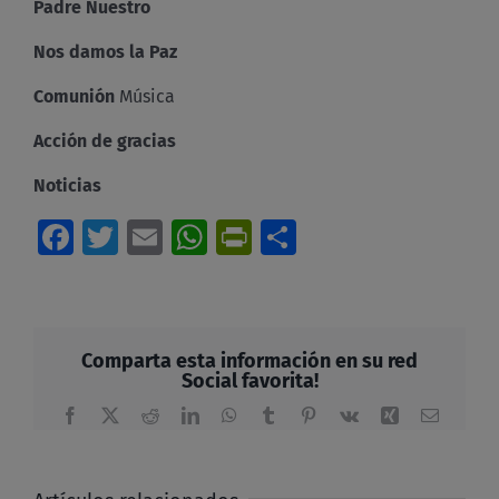
Padre Nuestro
Nos damos la Paz
Comunión
Música
Acción de gracias
Noticias
Facebook
Twitter
Email
WhatsApp
PrintFriendly
Compartir
Comparta esta información en su red
Social favorita!
Facebook
X
Reddit
LinkedIn
WhatsApp
Tumblr
Pinterest
Vk
Xing
Correo
electrón