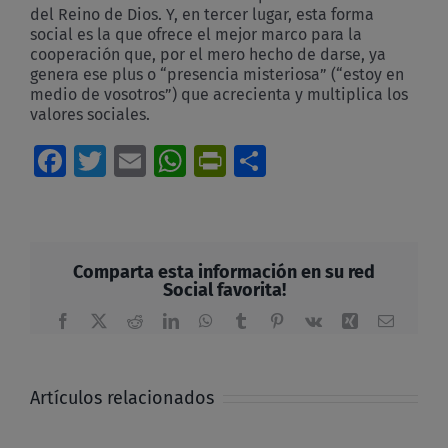
del Reino de Dios. Y, en tercer lugar, esta forma
social es la que ofrece el mejor marco para la
cooperación que, por el mero hecho de darse, ya
genera ese plus o “presencia misteriosa” (“estoy en
medio de vosotros”) que acrecienta y multiplica los
valores sociales.
Facebook
Twitter
Email
WhatsApp
PrintFriendly
Compartir
Comparta esta información en su red
Social favorita!
Facebook
X
Reddit
LinkedIn
WhatsApp
Tumblr
Pinterest
Vk
Xing
Correo
electrón
Artículos relacionados
Hasta