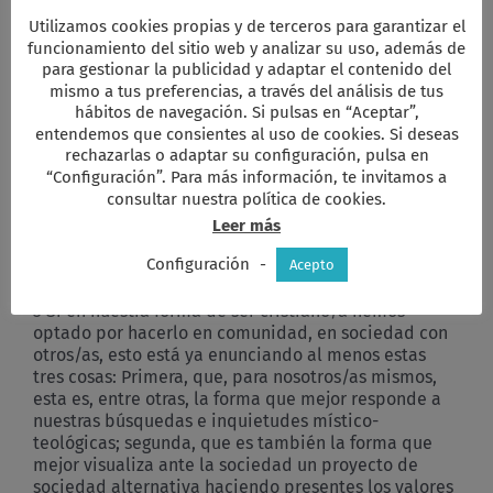
aspecto cuantitativo—, del hecho de la cooperación
surge un aspecto cualitativo nuevo, un plus que es
Utilizamos cookies propias y de terceros para garantizar el
superior a la misma suma de las propias
funcionamiento del sitio web y analizar su uso, además de
individualidades. En el siguiente ejemplo aparece
para gestionar la publicidad y adaptar el contenido del
más claro: lo estamos viendo a diario, sin ir más
mismo a tus preferencias, a través del análisis de tus
lejos en cualquier competición deportiva entre
hábitos de navegación. Si pulsas en “Aceptar”,
grupos: el éxito o fracaso de un equipo no depende
entendemos que consientes al uso de cookies. Si deseas
rechazarlas o adaptar su configuración, pulsa en
solo ni exclusivamente de las habilidades
“Configuración”. Para más información, te invitamos a
individuales de cada jugador. Hay algo más, eso que
consultar nuestra política de cookies.
nace misteriosamente cuando las individualidades
se ponen a colaborar al mismo tiempo, en el mismo
Leer más
lugar, con el mismo sistema, etc. Entonces nace un
Configuración
-
plus que puede llevar a ese equipo al éxito.
Acepto
3 Si en nuestra forma de ser cristiano/a hemos
optado por hacerlo en comunidad, en sociedad con
otros/as, esto está ya enunciando al menos estas
tres cosas: Primera, que, para nosotros/as mismos,
esta es, entre otras, la forma que mejor responde a
nuestras búsquedas e inquietudes místico-
teológicas; segunda, que es también la forma que
mejor visualiza ante la sociedad un proyecto de
sociedad alternativa haciendo presentes los valores