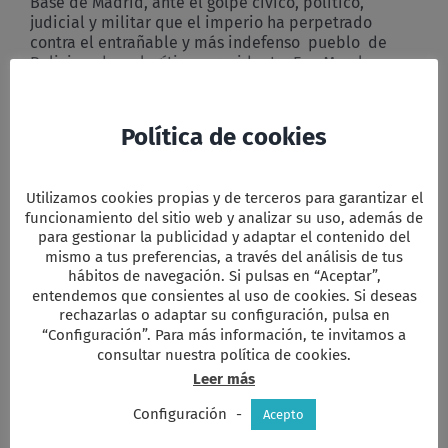
Base de Madrid, ante el golpe cívico, político,
judicial y militar que el imperio ha perpetrado
contra el entrañable y más indefenso pueblo de
Bolivia y de su legítimo presidente, Evo Morales,
1. Queremos manifestaros con todo afecto y con la
fuerza que nos da el Espíritu de Jesús nuestra
Política de cookies
cercanía a quienes estáis defendiendo, hasta la
sangre y la muerte, la causa de los indígenas y de las
personas y sectores más pobres del pueblo.
Utilizamos cookies propias y de terceros para garantizar el
funcionamiento del sitio web y analizar su uso, además de
2. Queremos condenar con todas nuestras fuerzas el
para gestionar la publicidad y adaptar el contenido del
golpe imperialista y diabólico que ha cortado las
mismo a tus preferencias, a través del análisis de tus
expectativas de vida y la confianza en el futuro de
hábitos de navegación. Si pulsas en “Aceptar”,
las clases medias y pobres del país.
entendemos que consientes al uso de cookies. Si deseas
rechazarlas o adaptar su configuración, pulsa en
3. Lamentamos y rechazamos el silencio político de
“Configuración”. Para más información, te invitamos a
Roma ante el golpe y el alineamiento decidido de la
consultar nuestra política de cookies.
Conferencia Episcopal Boliviana con las fuerzas
Leer más
armadas y policiales, el imperio yanqui y la
Organización de Estados Americanos (OEA),
Configuración
-
Acepto
responsables del golpe.