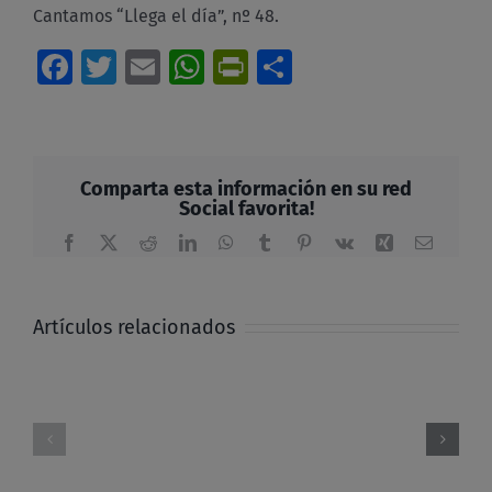
Cantamos “Llega el día”, nº 48.
Facebook
Twitter
Email
WhatsApp
PrintFriendly
Compartir
Comparta esta información en su red
Social favorita!
Facebook
X
Reddit
LinkedIn
WhatsApp
Tumblr
Pinterest
Vk
Xing
Correo
electrón
Artículos relacionados
En
tiempo
de
Celebración
resurrección
del
¿Cómo
Domingo
seguir
de