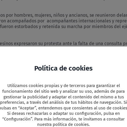
s por hombres, mujeres, niños y ancianos, se reunieron delant
ron acompañados por acompañantes internacionales y represe
fueron estorbados y retenida su marcha por miembros del ejé
inos expresaron su protesta ante la falta de una consulta pre
 consideraban sus enemigos, sino que forman parte del mismo
 la desprotección, por parte del gobierno, de los campesinos,
sinas. Estos carteles fueron colocados en las cercas de alamb
a confianza en Jesús e invocaban su ayuda; otras fueron ent
Política de cookies
embros de la Comisión Ética, quienes mostraron su apoyo – tr
scrito.
Utilizamos cookies propias y de terceros para garantizar el
r revistió varias formas. Algunos soldados usaron desde sus gari
funcionamiento del sitio web y analizar su uso, además de para
bién fue utilizada una videocámara para filmar a los participa
gestionar la publicidad y adaptar el contenido del mismo a tus
“querían dejar constancia de no haber dañado a los manifestan
preferencias, a través del análisis de tus hábitos de navegación. Si
 quizás esté relacionada con los rumores que circularon días a
pulsas en “Aceptar”, entendemos que consientes al uso de cookies
ismo tiempo, durante el comienzo y el desarrollo del acto de 
Si deseas rechazarlas o adaptar su configuración, pulsa en
lo la sobrevoló.
“Configuración”. Para más información, te invitamos a consultar
nuestra política de cookies.