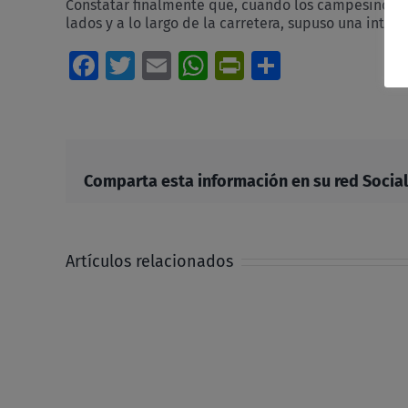
Constatar finalmente que, cuando los campesinos f
lados y a lo largo de la carretera, supuso una int
Facebook
Twitter
Email
WhatsApp
PrintFriendl
Comparti
Comparta esta información en su red Social 
Artículos relacionados
La
CEIV-
Madrid
y
la
coordinación
de